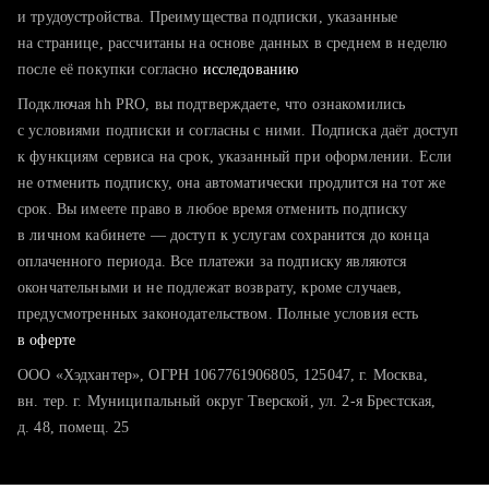
тратите много времени на поиск и вручную поднимаете
и трудоустройства. Преимущества подписки, указанные
резюме
на странице, рассчитаны на основе данных в среднем в неделю
после её покупки согласно
хотите сравнить себя с конкурентами и оценить шансы
исследованию
Подключая hh PRO, вы подтверждаете, что ознакомились
с условиями подписки и согласны с ними. Подписка даёт доступ
к функциям сервиса на срок, указанный при оформлении. Если
не отменить подписку, она автоматически продлится на тот же
срок. Вы имеете право в любое время отменить подписку
в личном кабинете — доступ к услугам сохранится до конца
оплаченного периода. Все платежи за подписку являются
окончательными и не подлежат возврату, кроме случаев,
предусмотренных законодательством. Полные условия есть
в оферте
ООО «Хэдхантер», ОГРН 1067761906805, 125047, г. Москва,
вн. тер. г. Муниципальный округ Тверской, ул. 2-я Брестская,
д. 48, помещ. 25