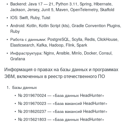
Backend:
Java 17 — 21, Python 3.11, Spring, Hibernate,
Jackson, Jersey, Junit 5, Maven, OpenTelemetry, Skaffold
IOS:
Swift, Ruby, Tuist
Android:
Kotlin, Kotlin Script (kts), Gradle Convention Plugins,
Ruby
Работа с данными:
PostgreSQL, Scylla, Redis, ClickHouse,
Elasticsearch, Kafka, Hadoop, Flink, Spark
Инфраструктура:
Nginx, Ansible, MinIo, Docker, Consul,
Grafana
Информация о правах на базы данных и программах
ЭВМ, включенных в реестр отечественного ПО
Базы данных
№ 2019670024 — «База данных HeadHunter»
№ 2019670023 — «База вакансий HeadHunter»
№ 2018620237 — «База вакансий HeadHunter»
№ 2015621803 — «База данных HeadHunter»