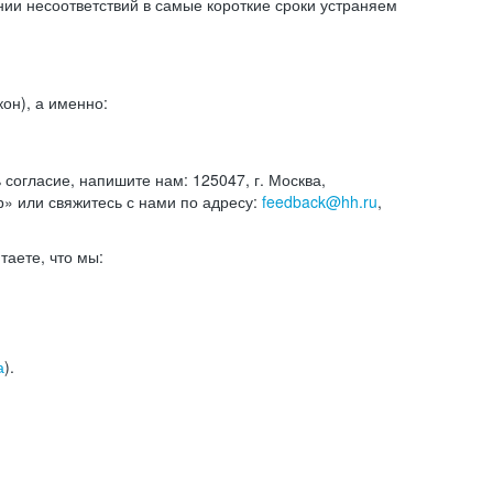
и несоответствий в самые короткие сроки устраняем
он), а именно:
ь согласие, напишите нам: 125047, г. Москва,
р» или свяжитесь с нами по адресу:
feedback@hh.ru
,
итаете, что мы:
а
).