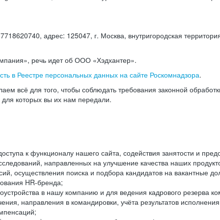
18620740, адрес: 125047, г. Москва, внутригородская территория
омпания», речь идет об ООО «Хэдхантер».
есть в Реестре персональных данных на сайте Роскомнадзора
.
аем всё для того, чтобы соблюдать требования законной обработ
, для которых вы их нам передали.
ступа к функционалу нашего сайта, содействия занятости и пред
следований, направленных на улучшение качества наших продуктов
ий, осуществления поиска и подбора кандидатов на вакантные дол
ования HR-бренда;
оустройства в нашу компанию и для ведения кадрового резерва ко
чения, направления в командировки, учёта результатов исполнени
омпенсаций;