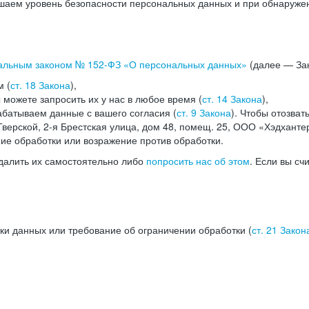
аем уровень безопасности персональных данных и при обнаружени
альным законом №
152-ФЗ
«О персональных данных»
(далее — Зак
м (
ст. 18 Закона
),
можете запросить их у нас в любое время (
ст. 14 Закона
),
абатываем данные с вашего согласия (
ст. 9 Закона
). Чтобы отозват
верской, 2-я Брестская улица, дом 48, помещ. 25, ООО «Хэдханте
ние обработки или возражение против обработки.
далить их самостоятельно либо
попросить нас об этом
. Если вы сч
ки данных или требование об ограничении обработки (
ст. 21 Закон