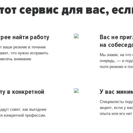
тот сервис для вас, есл
трее найти работу
Вас не при
на собесед
т ваше резюме в течение
ажет, что нужно исправить
Мы знаем, на что
ривлечь внимание
очередь, — и под
поля резюме и по
ту в конкретной
У вас мини
Специалисты подс
акцент, если у в
адут совет, как выгоднее
опыта или его нет
ля конкретной профессии.