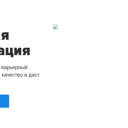
ая
ация
 Карьерный
о качество и даст