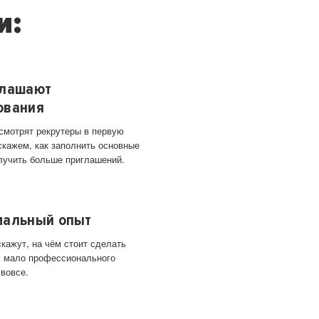
и:
глашают
ования
 смотрят рекрутеры в первую
скажем, как заполнить основные
лучить больше приглашений.
мальный опыт
кажут, на чём стоит сделать
ас мало профессионального
 вовсе.