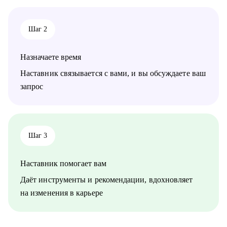
• проектного менеджмента
• маркетинга
• аналитики
Шаг 2
• финансов
• закупок
• логистики
Назначаете время
• АХО и пр.
Наставник связывается с вами, и вы обсуждаете ваш
Я помогу вам, даже если вы:
запрос
• несколько лет не работали;
• совсем без опыта работы;
• часто меняли работу;
• захотели вернуться из фриланса, своего бизнеса в найм;
• хотите сменить профессию, но не знаете, как грамотно
Шаг 3
построить поиск работы.
Наставник помогает вам
Даёт инструменты и рекомендации, вдохновляет
на изменения в карьере