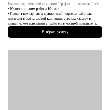
карьерного развития и построить план действий.
Партнер юридической компании "Графкин и партнеры" / Cертифицированный карьерный консультант для юристов
• Определиться с выбором специализации.
• Юрист с опытом работы 10+ лет
• Выстроить стратегию поиска работы и карьерного развития,
• Прошла все варианты юридической карьеры: работала
в том числе в случае релокации, перехода на руководящую
инхаусом в нефтегазовой компании, строила карьеру в
позицию, выхода из декрета.
юридическом консалтинге, работала в частной практике, а
• С другими вопросами о развитии карьеры.
сейчас собственник своего юридического бизнеса
Выбрать услугу
• Веду блог в телеграмм
Кому могу помочь:
• Занимаюсь менторством и карьерными консультациями с
• Начинающим юристам — составить сильное резюме,
2022 года, помогаю юристом найти свою специализацию и
подготовиться к собеседованию и получить первую работу.
выстроить классную карьеру
• Опытным профессионалам — составить убедительное
• Управляю командой из 5 человек
резюме и научиться уверенно презентовать себя на
• Нанимала юристов как работодатель и помогала искать
собеседованиях, подготовиться к переходу на руководящие
сотрудников другим компаниям
позиции или в смежные сферы, а также выйти из карьерного
• Выступаю с докладами для юристов, студентов по
тупика и определить новые траектории развития.
карьерному продвижению
• Юристам при переезде в другую страну — выстроить
• Провела более 10 карьерных консультаций, в том числе, по
стратегию поиска работы и карьерного развития в другой
запросу собственников бизнеса для всей команды
стране.
С чем помогу:
• Составить рабочее резюме
• Подготовиться к интервью
• Выйти на переговоры о продвижении по службе и