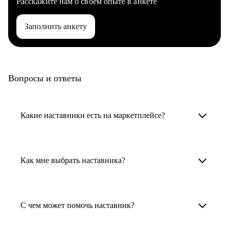
Расскажите нам о своем опыте в анкете
Заполнить анкету
Вопросы и ответы
Какие наставники есть на маркетплейсе?
Карьерные наставники — это HR-
специалисты, карьерные консультанты,
Как мне выбрать наставника?
психологи, резюмерайтеры и менторы.
Умный поиск поможет в три клика выбрать
Менторы работают в ИТ, дизайне, других
наставника для достижения вашей цели.
С чем может помочь наставник?
узкоспециализированных сферах. Они
помогут прокачать навыки, построить