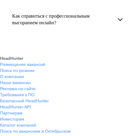
Консультация по выгоранию на работе
индивидуальные консультации онлайн.
текущем месте работы и о том, кому он будет
помогает понять причины эмоционального
полезен, с какими запросами работает.
Как справиться с профессиональным
истощения, разработать персональный план
выгоранием онлайн?
Вы точно найдёте того, кто вам нужен!
восстановления и снова обрести энергию
На платформе hh.ru вы можете получить
и мотивацию в профессиональной
онлайн-консультации экспертов, которые
деятельности.
научат вас эффективно справляться
HeadHunter
с профессиональным выгоранием,
Размещение вакансий
Поиск по резюме
восстанавливать баланс и достигать карьерных
О компании
целей без стресса.
Наши вакансии
Реклама на сайте
Требования к ПО
Безопасный HeadHunter
HeadHunter API
Партнерам
Инвесторам
Каталог компаний
Поиск по вакансиям в Октябрьском