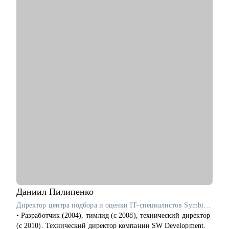
• В работе совмещаю коучинг, психологию и карьерное
консультирование, чтобы точно определить, на каком уровне
лежит ваш запрос – в действиях или в мышлении.
С чем помогу:
• С профессиональной самоидентификацией в любом
возрасте.
• Найти работу (после долгого перерыва, после обучения, в
возрасте 40+ и пр.).
• Составить резюме, которое действительно работает.
• Подготовиться к собеседованию с HR и нанимающим
менеджером.
• Сделать выбор из нескольких вариантов.
• Перейти на фриланс или запустить параллельную карьеру.
• Справиться с выгоранием и синдромом самозванца,
пережить карьерные травмы и кризисы (увольнение,
токсичные коллеги, руководители).
• Поставить цели, которые работают на вас.
Даниил
Пилипенко
Кому могу помочь:
Директор центра подбора и оценки IT-специалистов SymbioWay
Специалистам и профессионалам разного уровня по
• Разработчик (2004), тимлид (с 2008), технический директор
направлениям:
(с 2010). Технический директор компании SW Development.