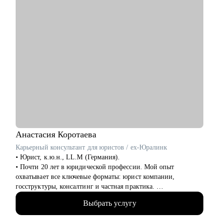
• Тимлидам, техлидам и техническим директорам.
Специализируюсь на консультациях, коучинге и менторинге в
сферах разработки ПО (backend, frontend, mobile, desktop,
embedded), DevOps, QA, работы с данными (Data Science, Data
Analysis, Data Engineering), системного и бизнес-анализа,
управления проектами и продуктами.
Анастасия
Коротаева
Карьерный консультант для юристов / ex-Юралинк
• Юрист, к.ю.н., LL.M (Германия).
• Почти 20 лет в юридической профессии. Мой опыт
охватывает все ключевые форматы: юрист компании,
госструктуры, консалтинг и частная практика.
• Более 14 лет работала с иностранными компаниями со всего
Выбрать услугу
мира, оказывая им юридические услуги в России.
• Автор статей в топовых юридических журналах.