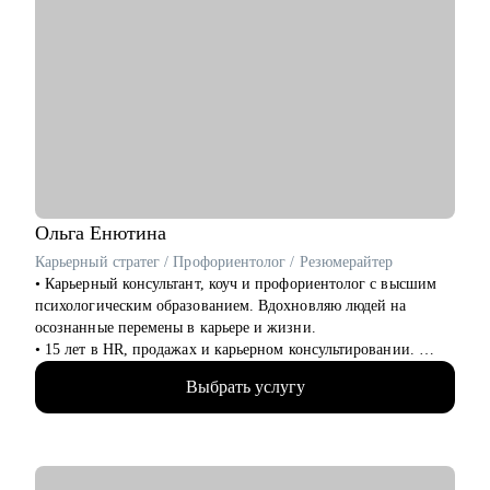
Ольга
Енютина
Карьерный стратег / Профориентолог / Резюмерайтер
• Карьерный консультант, коуч и профориентолог с высшим
психологическим образованием. Вдохновляю людей на
осознанные перемены в карьере и жизни.
• 15 лет в HR, продажах и карьерном консультировании.
• Провела 3000+ собеседований. Точно знаю, как выглядит
Выбрать услугу
резюме, которое привлекает и алгоритмы hh.ru и рекрутеров,
а какие моменты могут стать "красными флагами".
• 150+ клиентов нашли себя в новой профессии.
• 100+ специалистов сменили найм на фриланс.
• Автор карьерного курса Академии Интернет-Маркетинга.